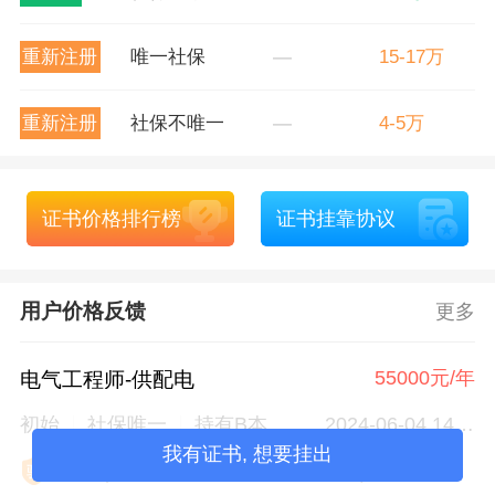
重新注册
唯一社保
—
15-17万
重新注册
社保不唯一
—
4-5万
证书价格排行榜
证书挂靠协议
用户价格反馈
更多
55000元/年
电气工程师-供配电
初始
社保唯一
持有B本
2024-06-04 14:18
我有证书, 想要挂出

徐工
(南京华瀚工程咨询有限公司)